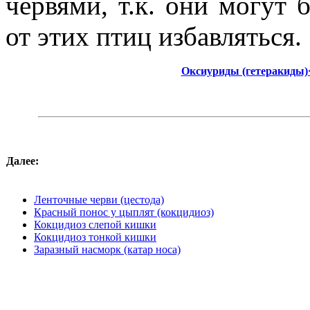
червями, т.к. они могут 
от этих птиц избавляться.
Оксиуриды (гетеракиды)
Далее:
Ленточные черви (цестода)
Красный понос у цыплят (кокцидиоз)
Кокцидиоз слепой кишки
Кокцидиоз тонкой кишки
Заразный насморк (катар носа)