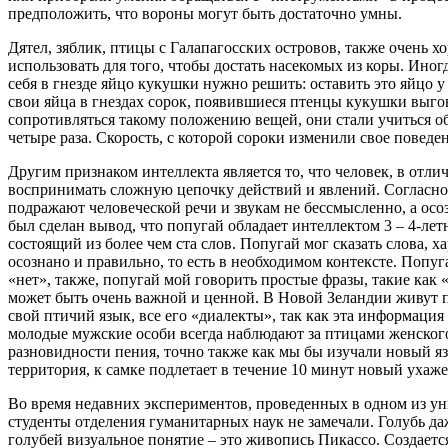
предположить, что вороны могут быть достаточно умны.
Дятел, зяблик, птицы с Галапагосских островов, также очень 
использовать для того, чтобы достать насекомых из коры. Ино
себя в гнезде яйцо кукушки нужно решить: оставить это яйцо у
свои яйца в гнездах сорок, появившиеся птенцы кукушки выгоня
сопротивляться такому положению вещей, они стали учиться об
четыре раза. Скорость, с которой сороки изменили свое поведе
Другим признаком интеллекта является то, что человек, в отли
воспринимать сложную цепочку действий и явлений. Согласно 
подражают человеческой речи и звукам не бессмысленно, а осоз
был сделан вывод, что попугай обладает интеллектом 3 – 4-лет
состоящий из более чем ста слов. Попугай мог сказать слова,
осознано и правильно, то есть в необходимом контексте. Попуга
«нет», также, попугай мой говорить простые фразы, такие как 
может быть очень важной и ценной. В Новой Зеландии живут пт
свой птичий язык, все его «диалекты», так как эта информаци
молодые мужские особи всегда наблюдают за птицами женского 
разновидности пения, точно также как мы бы изучали новый яз
территория, к самке подлетает в течение 10 минут новый ухажер
Во время недавних экспериментов, проведенных в одном из у
студенты отделения гуманитарных наук не замечали. Голубь да
голубей визуальное понятие – это живопись Пикассо. Создаетс