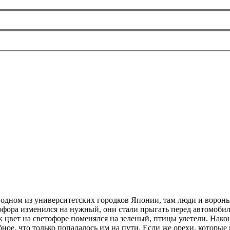
одном из университетских городков Японии, там люди и ворон
офора изменился на нужный, они стали прыгать перед автомобиля
ак цвет на светофоре поменялся на зеленый, птицы улетели. Нако
бное, что только попадалось им на пути. Если же орехи, которы