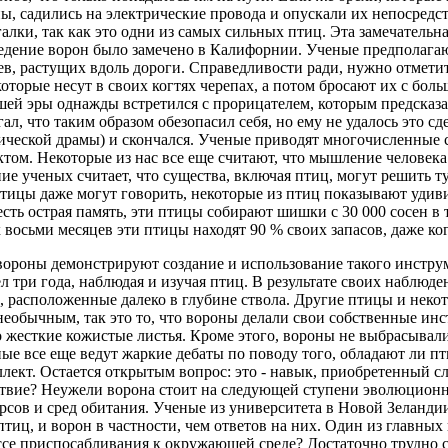
ны, садились на электрические провода и опускали их непосред
галки, так как это одни из самых сильных птиц. Эта замечательн
дение ворон было замечено в Калифорнии. Ученые предполагают
ев, растущих вдоль дороги. Справедливости ради, нужно отметит
оторые несут в своих когтях черепах, а потом бросают их с бо
ей эры однажды встретился с прорицателем, которым предсказал,
л, что таким образом обезопасил себя, но ему не удалось это с
агической драмы) и скончался. Ученые приводят многочисленные 
том. Некоторые из нас все еще считают, что мышление человека
е ученых считает, что существа, включая птиц, могут решить т
 Птицы даже могут говорить, некоторые из птиц показывают удив
сть острая память, эти птицы собирают шишки с 30 000 сосен в т
осьми месяцев эти птицы находят 90 % своих запасов, даже ког
вороны демонстрируют создание и использование такого инструм
ел три года, наблюдая и изучая птиц. В результате своих наблю
и, расположенные далеко в глубине ствола. Другие птицы и неко
 необычным, так это то, что вороны делали свои собственные ин
 о жесткие кожистые листья. Кроме этого, вороны не выбрасывал
еные все еще ведут жаркие дебаты по поводу того, обладают ли п
лект. Остается открытым вопрос: это - навык, приобретенный с
твие? Неужели ворона стоит на следующей ступени эволюционно
сов и сред обитания. Ученые из университета в Новой Зеландии
тиц, и ворон в частности, чем ответов на них. Один из главных
се приспосабливания к окружающей среде? Достаточно трудно ск