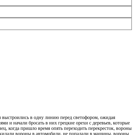
ы выстроились в одну линию перед светофором, ожидая
ми и начали бросать в них грецкие орехи с деревьев, которые
нец, когда пришло время опять переходить перекресток, вороны
е кидали вороны в автомобили, не попадали в машины, вороны