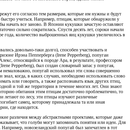
режут его согласно тем размерам, которые им нужны и будут
ти быстро учиться. Например, птицам, которые обнаружили у
тобы начать все заново. В Японии кукушки зачастую оставляют
таточно сильно сократилась. Спустя десять лет, сороки начали
тыре года, количество выброшенных яиц кукушки увеличилось в
вались довольно-таки долго), способен участвовать и
зоне Ирэна Пепперберга (Irene Pepperberg), попугаи
Алекс, относящийся к породе Ара, в результате, профессором
rene Pepperberg), был создан словарный запас у попугая,
сем немаловажно, попугай использовал эти слова совершенно
 знал, когда, в каких случаях, необходимо использовать слово
имать или говорить, а также распознавать язык других птиц,
одной и той же территории в течение многих лет. Они знают
рриторию обитания этим птицам достаточно проблематично, то
и летают по лесу, эти птицы изучают различные
погибает самец, которому принадлежала та или иная
рии, где находится.
нкие различия между абстрактными проектами, которые даже
казывает, что голуби могут запоминать понятия или идеи. Для
. Например, новозеландский попугай был запечатлен в тот