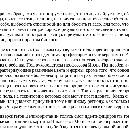
хорошо обращаются с « инструментом», эти птицы найдут прут, об
гда, выживет птица или нет, на прямую зависит от её способнос
 себя, выбросить странное яйцо или бросить гнездо, для того, ч
ли из гнезд птенцов сорок, в результате этого, численность дос
наруживать иностранные яйца, в результате этого, всего за че
ние, просто поразила биологов.
чие от животных (во всяком случае, такой точки зрения придержи
исследованию, проведенному профессором из университета в Ари
нанно. Он изучал серого африканского попугая, которого звали 
него ребенка. Под руководством профессора Ирэна Пепперберга (I
 характеризующие различные цвета и формы, кроме того, что сов
й знал название более чем тридцати пяти различных объектов, он
«иди сюда», «я хочу …», «я хочу идти …». Способность птиц пон
ицы, очень похожие на наших скворцов, так вот, они живут на 
я передавалась из поколения в поколение. Так как расширить те
пола, на территорию которых они могут претендовать. Когда он
ык или диалект, присущий тому или иному региону. Как только 
. Он сразу же начинает петь свои трели на диалекте той террито
ниверситетов Великобритании голубь смог идентифицировать то
же мог отличить картины Пикассо от Моне. Этот эксперимент по
я такое ощущение, что голуби балуются интеллектуальной игрой