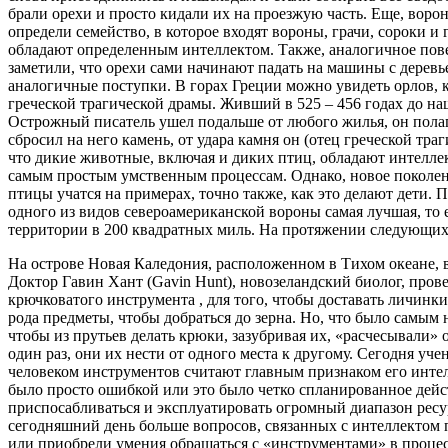
брали орехи и просто кидали их на проезжую часть. Еще, воро
определи семейство, в которое входят вороны, грачи, сороки и 
обладают определенным интеллектом. Также, аналогичное пове
заметили, что орехи сами начинают падать на машины с деревь
аналогичные поступки. В горах Греции можно увидеть орлов, к
греческой трагической драмы. Живший в 525 – 456 годах до наш
Острожный писатель ушел подальше от любого жилья, он полага
сбросил на него камень, от удара камня он (отец греческой тр
что дикие животные, включая и диких птиц, обладают интеллек
самым простым умственным процессам. Однако, новое поколени
птицы учатся на примерах, точно также, как это делают дети.
одного из видов североамериканской вороны самая лучшая, то е
территории в 200 квадратных миль. На протяжении следующих в
На острове Новая Каледония, расположенном в Тихом океане, 
Доктор Гавин Хант (Gavin Hunt), новозеландский биолог, пров
крючковатого инструмента , для того, чтобы доставать личинк
рода предметы, чтобы добраться до зерна. Но, что было самым
чтобы из прутьев делать крюки, зазубривая их, «расчесывали»
один раз, они их нести от одного места к другому. Сегодня уч
человеком инструментов считают главным признаком его интел
было просто ошибкой или это было четко спланированное дейс
приспосабливаться и эксплуатировать огромный диапазон ресур
сегодняшний день больше вопросов, связанных с интеллектом п
или приобрели умения обращаться с «инструментами» в процес