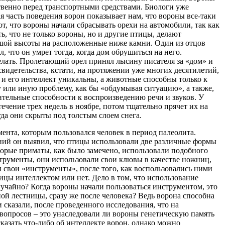
ственно перед транспортными средствами. Биологи уже
ая часть поведения ворон показывает нам, что вороны все-таки
, что вороны начали сбрасывать орехи на автомобили, так как
ь, что не только вороны, но и другие птицы, делают
льшой высоты на расположенные ниже камни. Один из отцов
 что он умрет тогда, когда дом обрушиться на него.
делать. Пролетающий орел принял лысину писателя за «дом» и
свидетельства, кстати, на протяжении уже многих десятилетий,
 и его интеллект уникальны, а животные способны только к
у или иную проблему, как бы «обдумывая ситуацию», а также,
ительные способности к воспроизведению речи и звуков. У
ечение трех недель в ноябре, потом тщательно прячет их на
да они скрыты под толстым слоем снега.
ента, которым пользовался человек в период палеолита.
дений он выявил, что птицы использовали две различные формы
торые приматы, как было замечено, использовали подобного
струменты, они использовали свои клювы в качестве ножниц,
и свои «инструменты», после того, как воспользовались ними
тицы интеллектом или нет. Дело в том, что использование
лучайно? Когда вороны начали пользоваться инструментом, это
й лестницы, сразу же после человека? Ведь ворона способна
 сказали, после проведенного исследования, что на
 вопросов – это унаследовали ли вороны генетическую память
азать что-либо об интеллекте ворон, однако можно