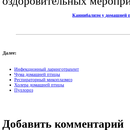
оздоровительных меропри
Каннибализм у домашней 
Далее:
Инфекционный ларинготрахеит
Чума домашней птицы
Респираторный микоплазмоз
Холера домашней птицы
Пуллороз
Добавить комментарий